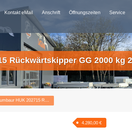
ern in ganz
eutschland
Kontakt eMail
Anschrift
Öffnungszeiten
Service
5 Rückwärtskipper GG 2000 kg 
Humbaur HUK 202715 Rückwärtskipper GG 2000 kg 270x150x30 cm
4.280,00
€