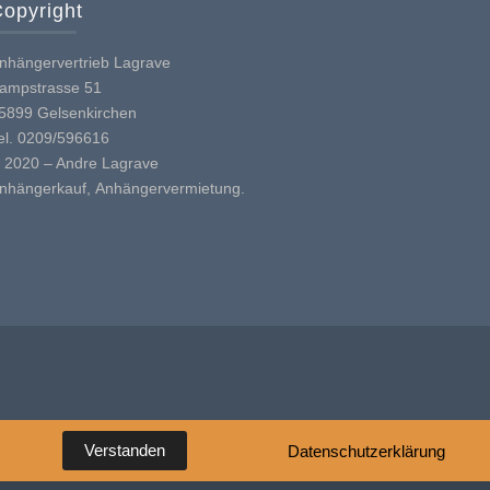
opyright
nhängervertrieb Lagrave
ampstrasse 51
5899 Gelsenkirchen
el. 0209/596616
 2020 – Andre Lagrave
nhängerkauf, Anhängervermietung.
Verstanden
Datenschutzerklärung