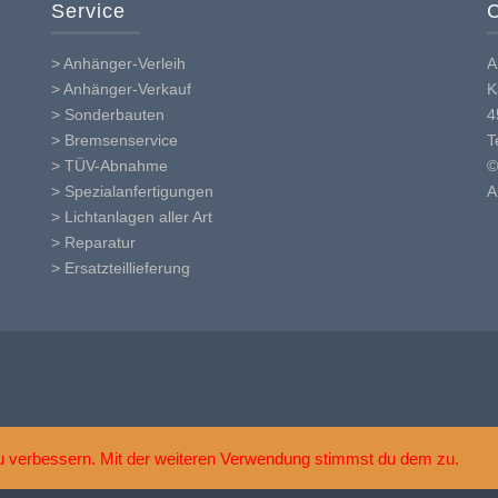
Service
C
> Anhänger-Verleih
A
> Anhänger-Verkauf
K
> Sonderbauten
4
> Bremsenservice
T
> TÜV-Abnahme
©
> Spezialanfertigungen
A
> Lichtanlagen aller Art
> Reparatur
> Ersatzteillieferung
zu verbessern. Mit der weiteren Verwendung stimmst du dem zu.