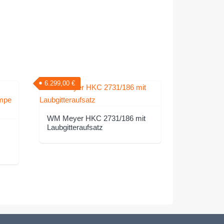
6.299,00
€
WM Meyer HKC 2731/186 mit
Laubgitteraufsatz