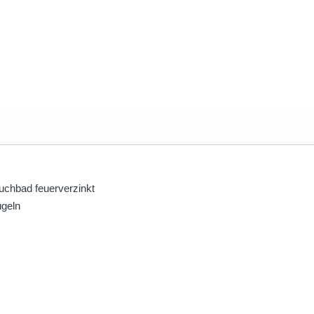
uchbad feuerverzinkt
ügeln