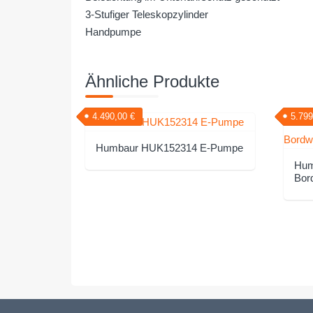
3-Stufiger Teleskopzylinder
Handpumpe
Ähnliche Produkte
4.490,00
€
5.79
Humbaur HUK152314 E-Pumpe
Hum
Bor