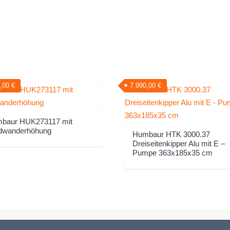
9,00
€
7.990,00
€
baur HUK273117 mit
dwanderhöhung
Humbaur HTK 3000.37
Dreiseitenkipper Alu mit E –
Pumpe 363x185x35 cm