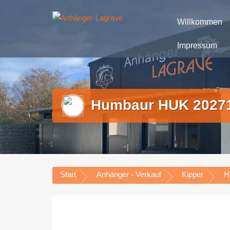
Zum
Anhänger – Verkauf und Verleih – Kostengünstig lief
Inhalt
D
Willkommen
springen
Impressum
Humbaur HUK 20271
Start
Anhänger - Verkauf
Kipper