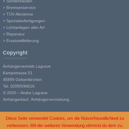
> Sonderbauten
> Bremsenservice
> TÜV-Abnahme
> Spezialanfertigungen
> Lichtanlagen aller Art
> Reparatur
> Ersatzteillieferung
Copyright
Anhängervertrieb Lagrave
Kampstrasse 51
45899 Gelsenkirchen
Tel. 0209/596616
© 2020 – Andre Lagrave
Anhängerkauf, Anhängervermietung.
Diese Seite verwendet Cookies, um die Nutzerfreundlichkeit zu
verbessern. Mit der weiteren Verwendung stimmst du dem zu.