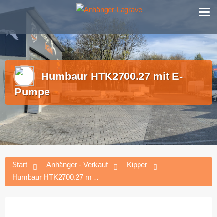
Zum
Anhänger – Verkauf und Verleih – Kostengünstig liefern in ganz Deutschland
Inhalt
springen
Humbaur HTK2700.27 mit E-
Pumpe
Start
Anhänger - Verkauf
Kipper
Humbaur HTK2700.27 mit E-Pumpe