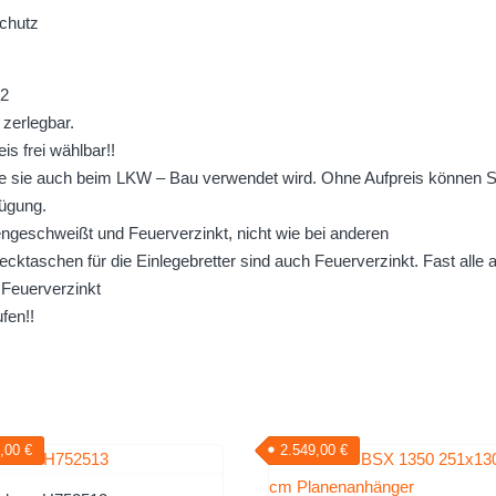
schutz
m2
 zerlegbar.
s frei wählbar!!
e sie auch beim LKW – Bau verwendet wird. Ohne Aufpreis können S
fügung.
geschweißt und Feuerverzinkt, nicht wie bei anderen
cktaschen für die Einlegebretter sind auch Feuerverzinkt. Fast alle
Feuerverzinkt
fen!!
9,00
€
2.549,00
€