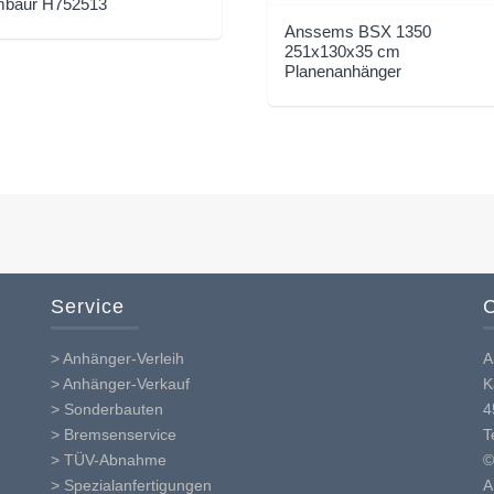
baur H752513
Anssems BSX 1350
251x130x35 cm
Planenanhänger
Service
C
> Anhänger-Verleih
A
> Anhänger-Verkauf
K
> Sonderbauten
4
> Bremsenservice
T
> TÜV-Abnahme
©
> Spezialanfertigungen
A