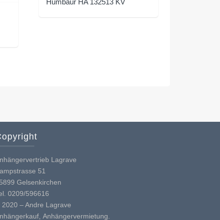
Humbaur HA 132513 KV
opyright
nhängervertrieb Lagrave
ampstrasse 51
5899 Gelsenkirchen
el. 0209/596616
 2020 – Andre Lagrave
nhängerkauf, Anhängervermietung.