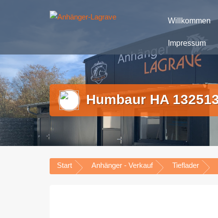
Zum
Anhänger – Verkauf und Verleih – Kostengünstig lief
Inhalt
D
Willkommen
springen
Impressum
Humbaur HA 132513
Start
Anhänger - Verkauf
Tieflader