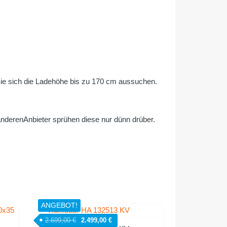
ie sich die Ladehöhe bis zu 170 cm aussuchen.
 anderenAnbieter sprühen diese nur dünn drüber.
ANGEBOT!
Ursprünglicher Preis war: 2.699,00 €
Aktueller Preis ist: 2.499,00 €.
2.699,00
€
2.499,00
€