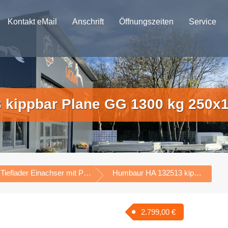
ern in ganz
eutschland
Kontakt eMail
Anschrift
Öffnungszeiten
Service
 kippbar Plane GG 1300 kg 250x
Tieflader Einachser mit Plane
Humbaur HA 132513 kippbar Plane GG 1300 kg 250x131x35 cm
2.799,00
€