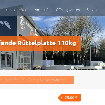
ern in ganz
eutschland
Kontakt eMail
Anschrift
Öffnungszeiten
Service
ende Rüttelplatte 110kg
und Stampfer
Bomag Vorwärtslaufende Rüttelplatte 110kg
25,00
€