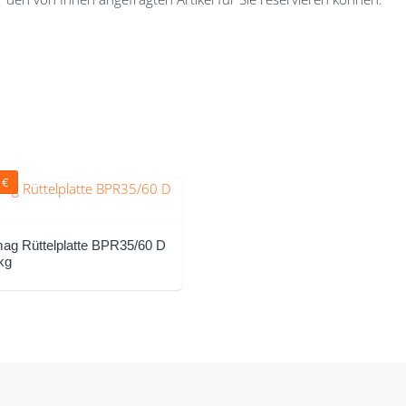
0
€
ag Rüttelplatte BPR35/60 D
kg