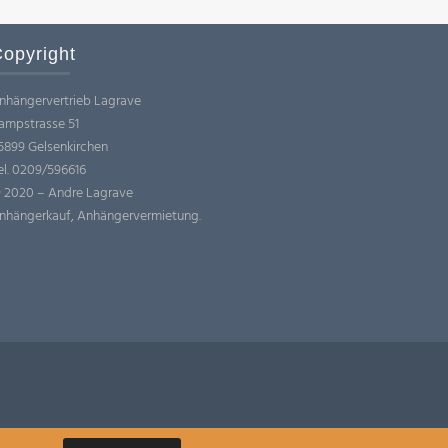
opyright
nhängervertrieb Lagrave
ampstrasse 51
5899 Gelsenkirchen
el. 0209/596616
 2020 – Andre Lagrave
nhängerkauf, Anhängervermietung.