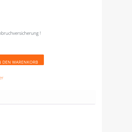
nbruchversicherung !
N DEN WARENKORB
er