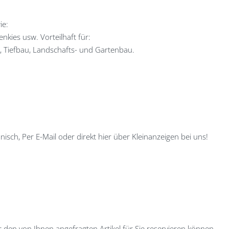
ie:
enkies usw. Vorteilhaft für:
, Tiefbau, Landschafts- und Gartenbau.
isch, Per E-Mail oder direkt hier über Kleinanzeigen bei uns!
ir den von Ihnen angefragten Artikel für Sie reservieren können.