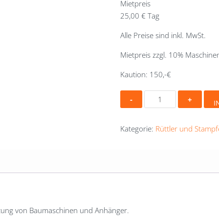
Mietpreis
25,00 € Tag
Alle Preise sind inkl. MwSt.
Mietpreis zzgl. 10% Maschine
Kaution: 150,-€
Bomag
I
Vorwärtslaufende
Rüttelplatte
Kategorie:
Rüttler und Stampf
110kg
Menge
ietung von Baumaschinen und Anhänger.