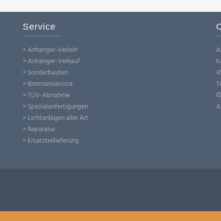
Service
C
> Anhänger-Verleih
A
> Anhänger-Verkauf
K
> Sonderbauten
4
> Bremsenservice
T
> TÜV-Abnahme
©
> Spezialanfertigungen
A
> Lichtanlagen aller Art
> Reparatur
> Ersatzteillieferung